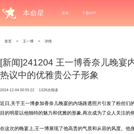
本命星
首页
下载APP
首页
>
王一博
>
详情
[新闻]241204 王一博香奈儿晚
热议中的优雅贵公子形象
2024-12-04 00:55:22
1326次阅读
近日,关于王一博参加香奈儿晚宴的内场路透照片引发了粉丝们
目的明星以他独特的魅力和优雅的形象,再次成为了众人关注的
在这次的晚宴上,王一博展现了他高贵的气质和从容的风度。他身