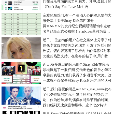
们在音乐领域的实力和魅力。其中,金硕珍的
《Don't Say You Love Me》再
亲爱的粉丝们,有一个激动人心的消息要与大
家分享！关于Stray Kids第四张专
辑'KARMA'的发行纪念视频通话活动中选者
名单已经正式公布啦！StarRiver星河为我们
带来了这
近日,一位热情的用户在社交媒体上分享了对
偶像李龙馥的赞美之词,立即引发了粉丝们的
热议。该内容充满了积极向上的情感和对李
龙馥的热烈支持。在发布的帖子中,用户赞美
道:#李龙馥#就像一颗
近日,备受瞩目的音乐组合Stray Kids在音乐
领域掀起了一股狂潮,凭借出色的音乐才华和
卓越的表现力,他们获得了多项音乐大奖。这
一成就不仅仅是对Stray Kids音乐才华的认可
近日,我们喜爱的明星self.bmx_star_name发布
了七夕特辑的封面,引发了粉丝们的热烈讨
论。作为粉丝,看到偶像在特殊节日的封面,
我们感到无比欣喜和期待。这个七夕特辑的
封面
近日,Stray Kids的最新专辑《KARMA》全球