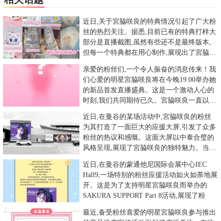
近日,关于宮脇咲良的特典情况引起了广大粉
丝的热烈关注。据悉,目前已有的特典打样大
部分是直播截图,虽然有些还不是最终版本,
但每一个特典都在用心制作,展现出了宮脇咲
良独特的魅力。这一消
亲爱的粉丝们,一个令人振奋的消息传来！我
们心爱的明星宮脇咲良将在今晚19:00举办她
的新品首发直播盛典。这是一个激动人心的
时刻,我们共同期待已久。宮脇咲良一直以其
独特的才华和迷人的
近日,在曼谷的某场活动中,宮脇咲良的粉丝
为其打造了一面巨大的应援大屏,引发了众多
粉丝的热议和感慨。这面大屏以中泰合璧的
风格呈现,展现了宮脇咲良的独特魅力。当这
面大屏亮起时,整个场馆
近日,在曼谷的蒙通他尼国际会展中心IEC
Hall9,一场特别的粉丝应援活动如火如荼地展
开。这是为了支持明星宮脇咲良而举办的
SAKURA SUPPORT Part 8活动,展现了粉
最近,备受粉丝喜爱的明星宮脇咲良参与推出