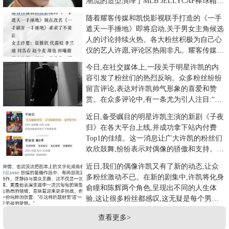
潮流的造型演绎了MLB JELLYCAP棒球帽的
独
随着耀客传媒和凯悦影视联手打造的《一手
遮天一手捶地》即将启动,关于男女主角候选
人的讨论持续火热。各大粉丝积极为自己心
仪的艺人许愿,评论区热闹非凡。耀客传媒此
次携手凯悦影视打造的《一
今日,在社交媒体上,一段关于明星许凯的内
容引发了粉丝们的热烈反响。众多粉丝纷纷
留言评论,表达对许凯帅气形象的喜爱和赞
赏。在众多评论中,有一条尤为引人注目:“你
也太帅了Soso许凯”
近日,备受瞩目的明星许凯主演的新剧《子夜
归》在各大平台上线,并成功拿下站内付费
Top1的佳绩。这一消息让广大许凯的粉丝们
欢欣鼓舞,纷纷表示对偶像的骄傲和支持。
《子夜归》作为许凯的又
近日,我们的偶像许凯又有了新的动态,让众
多粉丝激动不已。在新的剧集中,许凯将化身
俞瞳和陈辉两个角色,呈现出不同的人生体
验,这让很多粉丝都感叹,这无疑是每个男孩
的梦想。然而,不只是男
查看更多>