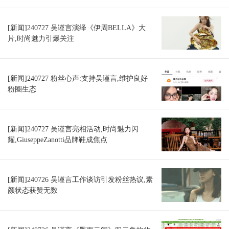
[新闻]240727 吴谨言演绎《伊周BELLA》大
片,时尚魅力引爆关注
[新闻]240727 粉丝心声:支持吴谨言,维护良好
粉圈生态
[新闻]240727 吴谨言亮相活动,时尚魅力闪
耀,GiuseppeZanotti品牌鞋成焦点
[新闻]240726 吴谨言工作谈访引发粉丝热议,素
颜状态获赞无数