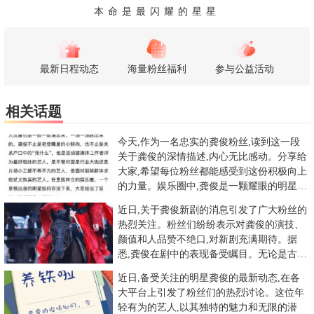
本命是最闪耀的星星
最新日程动态
海量粉丝福利
参与公益活动
相关话题
今天,作为一名忠实的龚俊粉丝,读到这一段
关于龚俊的深情描述,内心无比感动。分享给
大家,希望每位粉丝都能感受到这份积极向上
的力量。娱乐圈中,龚俊是一颗耀眼的明星,
他的故事充满了坚持与
近日,关于龚俊新剧的消息引发了广大粉丝的
热烈关注。粉丝们纷纷表示对龚俊的演技、
颜值和人品赞不绝口,对新剧充满期待。据
悉,龚俊在剧中的表现备受瞩目。无论是古装
还是现代装,龚俊都能完美
近日,备受关注的明星龚俊的最新动态,在各
大平台上引发了粉丝们的热烈讨论。这位年
轻有为的艺人,以其独特的魅力和无限的潜