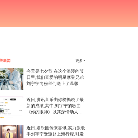
关新闻
更多>
今天是七夕节,在这个浪漫的节
日里,我们喜爱的明星摩登兄弟
刘宇宁向粉丝们送上了温馨的
祝福。一大早,刘宇宁在社交媒
体上分享了一张手持鲜花的照
近日,腾讯音乐由你榜揭晓了最
片,引发了粉丝们的热烈反响。
新的成绩,其中,刘宇宁的歌曲
刘宇宁在照片中展
《你的眼神》以其深情动人的
旋律和真挚情感赢得了广大粉
丝的喜爱,成功跻身前三名。这
近日,娱乐圈传来喜讯,实力派歌
一成绩不仅展现了刘宇宁的音
手刘宇宁受邀赴上海行程,引发
乐才华,更是对粉丝