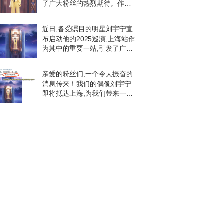
了广大粉丝的热烈期待。作为
摩登兄弟的一员,刘宇宁一直以
来都以其独特的音乐才华和帅
近日,备受瞩目的明星刘宇宁宣
气的形象深受粉丝们的喜爱。
布启动他的2025巡演,上海站作
这次受邀赴上海,
为其中的重要一站,引发了广大
粉丝的热烈期待和关注。这一
消息如同美妙的旋律,激荡在每
亲爱的粉丝们,一个令人振奋的
一个粉丝的心间。9月26日,刘
消息传来！我们的偶像刘宇宁
宇宁在社
即将抵达上海,为我们带来一系
列精彩的活动和表演。让我们
一起期待这场充满惊喜的旅程
吧！近日,刘宇宁上海站行程正
式官宣,引发了广大