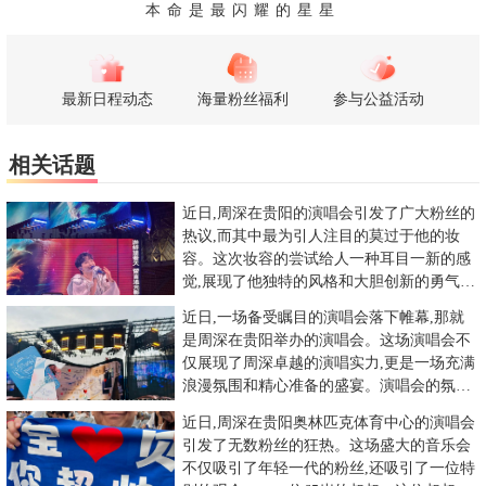
本命是最闪耀的星星
最新日程动态
海量粉丝福利
参与公益活动
相关话题
近日,周深在贵阳的演唱会引发了广大粉丝的
热议,而其中最为引人注目的莫过于他的妆
容。这次妆容的尝试给人一种耳目一新的感
觉,展现了他独特的风格和大胆创新的勇气。
演唱会上,周深展现了一种
近日,一场备受瞩目的演唱会落下帷幕,那就
是周深在贵阳举办的演唱会。这场演唱会不
仅展现了周深卓越的演唱实力,更是一场充满
浪漫氛围和精心准备的盛宴。演唱会的氛围
浪漫至极,令人陶醉。从现
近日,周深在贵阳奥林匹克体育中心的演唱会
引发了无数粉丝的狂热。这场盛大的音乐会
不仅吸引了年轻一代的粉丝,还吸引了一位特