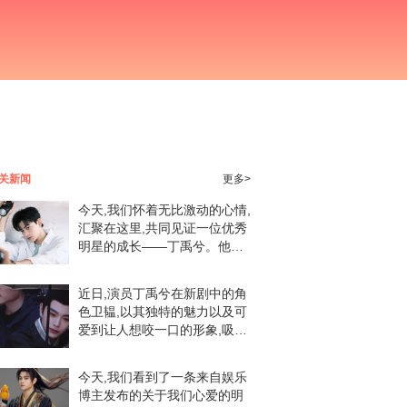
关新闻
更多>
今天,我们怀着无比激动的心情,
汇聚在这里,共同见证一位优秀
明星的成长——丁禹兮。他的
名字在粉丝心中是独一无二的,
他的光芒照亮了我们前行的道
近日,演员丁禹兮在新剧中的角
路。近日,一段关于丁禹兮的视
色卫韫,以其独特的魅力以及可
频和照片在网络
爱到让人想咬一口的形象,吸引
了众多粉丝的目光。在众多评
论中,粉丝纷纷表示,卫韫不仅是
今天,我们看到了一条来自娱乐
一个可爱的小甜豆,更是带给人
博主发布的关于我们心爱的明
无尽温暖的小