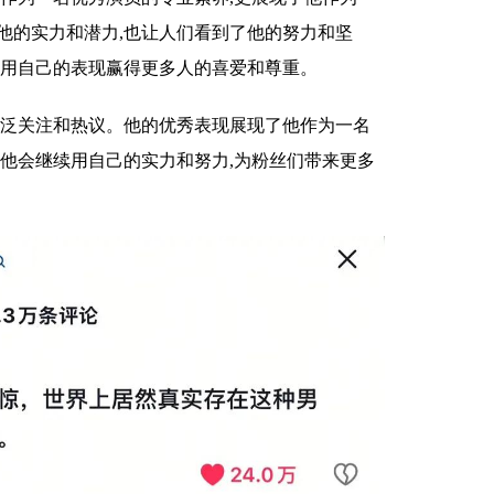
他的实力和潜力,也让人们看到了他的努力和坚
续用自己的表现赢得更多人的喜爱和尊重。
广泛关注和热议。他的优秀表现展现了他作为一名
,他会继续用自己的实力和努力,为粉丝们带来更多