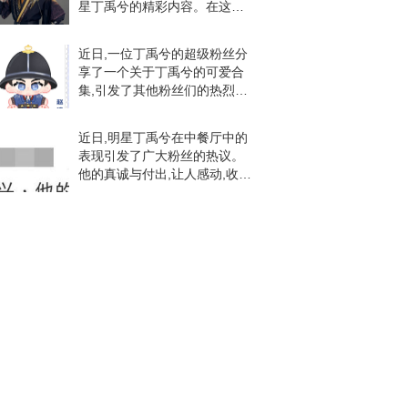
星丁禹兮的精彩内容。在这个
特殊的时刻,我们的心都被他饰
演的慕声角色深深吸引,仿佛感
近日,一位丁禹兮的超级粉丝分
受到了他每一个细微的表情和
享了一个关于丁禹兮的可爱合
动人的演绎。在这条
集,引发了其他粉丝们的热烈反
响。在这份合集中,丁禹兮的可
爱瞬间被一一呈现,让人不禁为
近日,明星丁禹兮在中餐厅中的
之倾倒。这些瞬间都是以Q版
表现引发了广大粉丝的热议。
形象呈现的丁禹兮
他的真诚与付出,让人感动,收获
了许多爱与关注。在中餐厅节
目中,丁禹兮展现出了他真实的
一面。他全身心投入,用真诚的
态度对待每一个