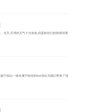
涨
看。当天,天津的天气十分炎热,但是粉丝们的热情却更
振宁却以一场专属于粉丝的live演出为我们带来了清
面