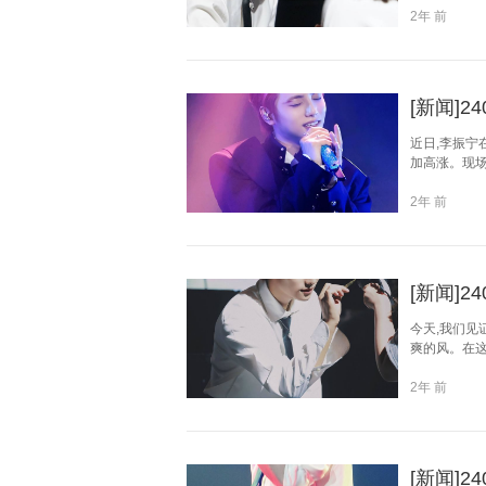
2年 前
[新闻]
近日,李振宁
加高涨。现场
2年 前
[新闻]2
今天,我们见
爽的风。在这
2年 前
[新闻]