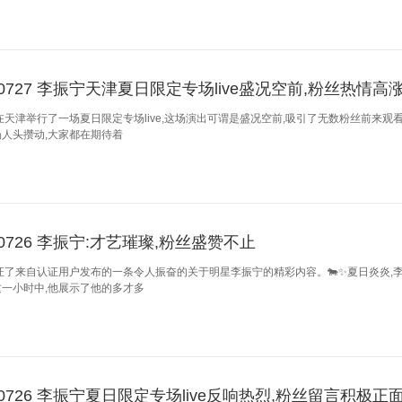
240727 李振宁天津夏日限定专场live盛况空前,粉丝热情高
在天津举行了一场夏日限定专场live,这场演出可谓是盛况空前,吸引了无数粉丝前来观
人头攒动,大家都在期待着
40726 李振宁:才艺璀璨,粉丝盛赞不止
证了来自认证用户发布的一条令人振奋的关于明星李振宁的精彩内容。🐄✨夏日炎炎,李
一小时中,他展示了他的多才多
240726 李振宁夏日限定专场live反响热烈,粉丝留言积极正