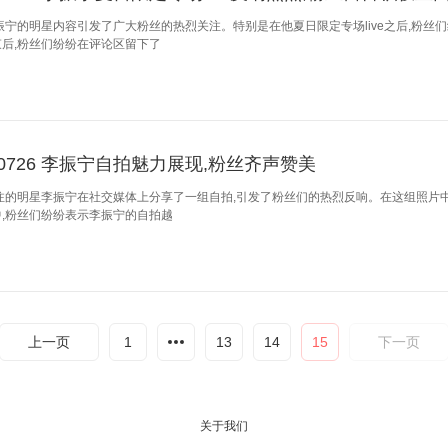
振宁的明星内容引发了广大粉丝的热烈关注。特别是在他夏日限定专场live之后,粉丝
后,粉丝们纷纷在评论区留下了
240726 李振宁自拍魅力展现,粉丝齐声赞美
注的明星李振宁在社交媒体上分享了一组自拍,引发了粉丝们的热烈反响。在这组照片中
,粉丝们纷纷表示李振宁的自拍越
上一页
1
13
14
15
下一页
关于我们