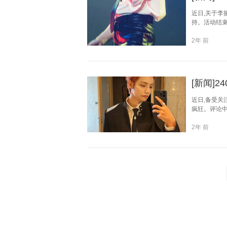
近日,关于李
持。活动结束
2年 前
[新闻]
近日,备受关
疯狂。评论中
2年 前