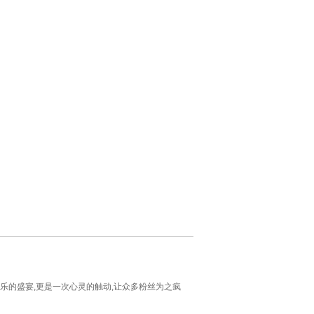
乐的盛宴,更是一次心灵的触动,让众多粉丝为之疯