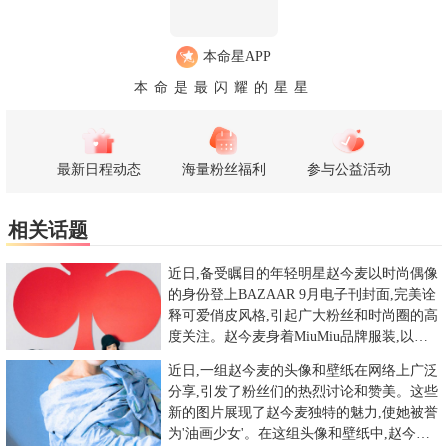
本命星APP
本命是最闪耀的星星
最新日程动态
海量粉丝福利
参与公益活动
相关话题
近日,备受瞩目的年轻明星赵今麦以时尚偶像
的身份登上BAZAAR 9月电子刊封面,完美诠
释可爱俏皮风格,引起广大粉丝和时尚圈的高
度关注。赵今麦身着MiuMiu品牌服装,以出
色的时尚表
近日,一组赵今麦的头像和壁纸在网络上广泛
分享,引发了粉丝们的热烈讨论和赞美。这些
新的图片展现了赵今麦独特的魅力,使她被誉
为'油画少女'。在这组头像和壁纸中,赵今麦