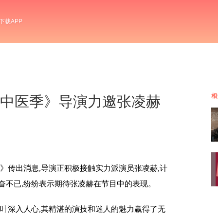
下载APP
相
《职场中医季》导演力邀张凌赫
》传出消息,导演正积极接触实力派演员张凌赫,计
奋不已,纷纷表示期待张凌赫在节目中的表现。
苏叶深入人心,其精湛的演技和迷人的魅力赢得了无