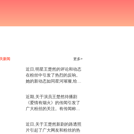
关新闻
更多>
近日,明星王楚然的评论和动态
在粉丝中引发了热烈的反响。
她的新动态如同星河璀璨,给予
粉丝们无尽的惊喜和赞叹。王
楚然的新动态一经发布,就吸引
近期,关于演员王楚然待播剧
了众多粉丝的关注和评论。粉
《爱情有烟火》的传闻引发了
丝们纷纷留言称赞她
广大粉丝的关注。有传闻称该
剧被平台退货,一些网友评论中
提到王楚然是否与“烟火”题材
近日,关于王楚然新剧的路透照
犯冲。然而,作为忠实的粉丝,我
片引起了广大网友和粉丝的热
们持积极态度,坚