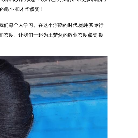
她的敬业和才华点赞！
我们每个人学习。在这个浮躁的时代,她用实际行
和态度。让我们一起为王楚然的敬业态度点赞,期