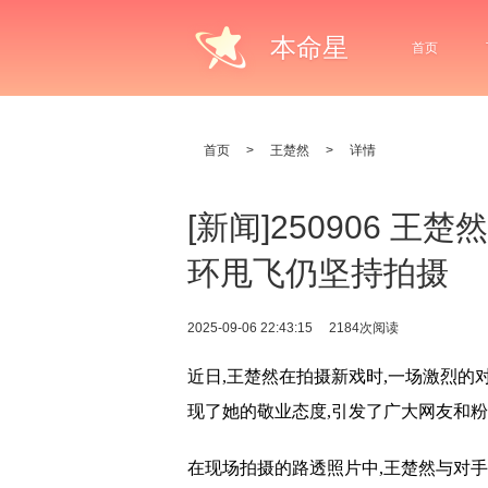
本命星
首页
首页
>
王楚然
>
详情
[新闻]250906 
环甩飞仍坚持拍摄
2025-09-06 22:43:15
2184次阅读
近日,王楚然在拍摄新戏时,一场激烈的
现了她的敬业态度,引发了广大网友和
在现场拍摄的路透照片中,王楚然与对手