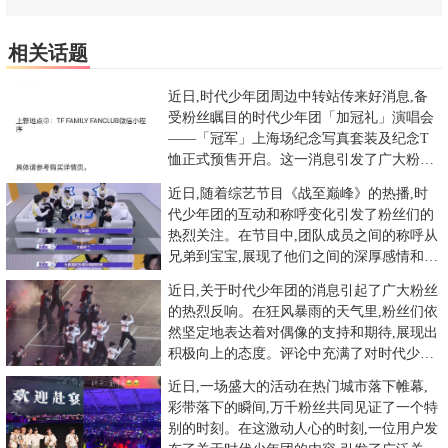
相关话题
近日,时代少年团周边中转站传来好消息,备
受粉丝瞩目的时代少年团「加冠礼」演唱会
——「冠军」上海场纪念写真套装及纪念T
恤正式预售开启。这一消息引发了广大粉丝
的热烈反响和期待。自预售开
近日,随着综艺节目《战至巅峰》的热播,时
代少年团的互动和称呼变化引发了粉丝们的
热烈关注。在节目中,团队成员之间的称呼从
兄弟到宝宝,展现了他们之间的深厚感情和独
特的团队凝聚力。在比赛
近日,关于时代少年团的消息引起了广大粉丝
的热烈反响。在狂风暴雨的天气里,粉丝们依
然坚定地表达着对偶像的支持和期待,展现出
积极向上的态度。评论中充满了对时代少年
团的热爱与期待,粉丝们
近日,一场盛大的活动在热门城市落下帷幕,
彩带落下的瞬间,万千粉丝共同见证了一个特
别的时刻。在这激动人心的时刻,一位用户发