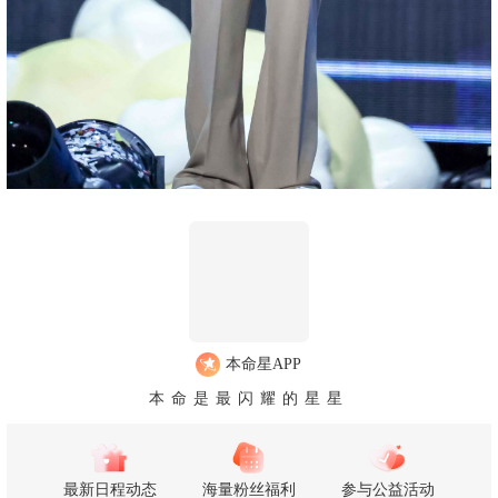
本命星APP
本命是最闪耀的星星
最新日程动态
海量粉丝福利
参与公益活动