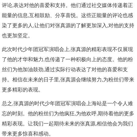
评论,表达对他的喜爱和支持。他们通过社交媒体传递着正
能量的信息,互相鼓励、分享喜悦。这些正能量的评论也感
染了更多的人,让他们对张真源的了解更加深入,对他的支持
也更加坚定。
此次时代少年团冠军演唱会上,张真源的精彩表现不仅展现
了他的才华和魅力,也传递了一种积极向上的态度。他的粉
丝们为他加油鼓劲,通过实际行动表达了对他的喜爱和支
持。相信在未来的日子里,张真源会继续努力,为粉丝们带来
更多精彩的表现。
总之,张真源的时代少年团冠军演唱会上海站是一个令人难
忘的时刻。他的粉丝们为他疯狂,为他欢呼,期待着他的更多
精彩表现。让我们一起期待未来的张真源,相信他会为我们
带来更多惊喜和感动。