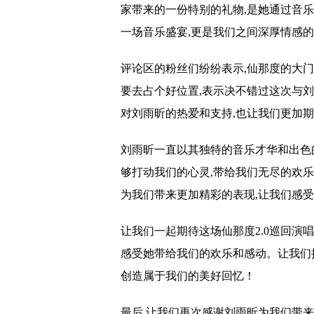
家带来的一份特别的礼物,是她通过音
一场音乐盛宴,更是我们之间深厚情感
评论区的粉丝们纷纷表示,仙那度的大
要去占个好位置,表示决不错过这次与
对刘雨昕的热爱和支持,也让我们更加
刘雨昕一直以其独特的音乐才华和出色
够打动我们的心灵,带给我们无尽的欢乐
为我们带来更加精彩的表现,让我们感
让我们一起期待这场仙那度2.0巡回演
感受她带给我们的欢乐和感动。让我们
创造属于我们的美好回忆！
最后,让我们再次感谢刘雨昕为我们带