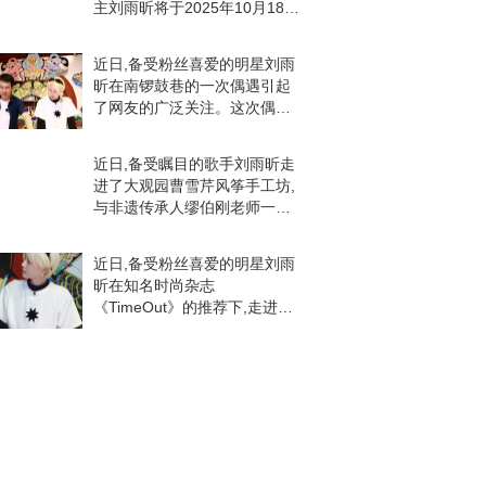
主刘雨昕将于2025年10月18日
在我们美丽的广州举办她的仙
那度2.0巡回演唱会。广州站预
近日,备受粉丝喜爱的明星刘雨
提醒已经发布,让我们共同期待
昕在南锣鼓巷的一次偶遇引起
这一盛大
了网友的广泛关注。这次偶遇
并非偶然,而是刘雨昕特地体验
北京传统非遗文化的一部分。
近日,备受瞩目的歌手刘雨昕走
在南锣鼓巷的漫步中,刘雨昕不
进了大观园曹雪芹风筝手工坊,
仅深入体验了北京传
与非遗传承人缪伯刚老师一同
品赏“真善美”曹雪芹风筝,共同
体验非遗文化的独特魅力。这
近日,备受粉丝喜爱的明星刘雨
次探秘之旅,刘雨昕充满好奇与
昕在知名时尚杂志
兴奋。在大观园
《TimeOut》的推荐下,走进北
京大观园,亲手体验了非遗风筝
制作的魅力。跟随国家级非
遗“曹雪芹风筝”第四代传承人
缪伯刚老师,刘雨昕深入