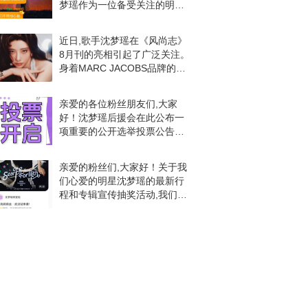
梦瑶作为一位备受关注的明星,
她的每一次动态都牵动着无数
粉丝的心弦。在某粉丝群,沈梦
近日,歌手沈梦瑶在《风尚志》
瑶发布了一条关于她正在筹备
8月刊的亮相引起了广泛关注。
首张正规实体专辑s
身着MARC JACOBS品牌的精
心设计的服装,她展现出了自信
与时尚并存的独特魅力。在这
亲爱的各位粉丝朋友们,大家
次的杂志拍摄中,沈梦瑶身着的
好！沈梦瑶后援会在此公布一
MARC
项重要的公开选举投票公告。
这次选举是为了更好地为沈梦
瑶的发展提供支持和服务,让我
亲爱的粉丝们,大家好！关于我
们携手共进,为偶像的未来助
们心爱的明星沈梦瑶的最新行
力。由于上一次投票未达
程和专辑宣传抽奖活动,我们终
于可以为大家带来好消息啦！
首先,我们非常高兴地宣布,沈梦
瑶的2025全国巡演已经正式启
动。这场盛大