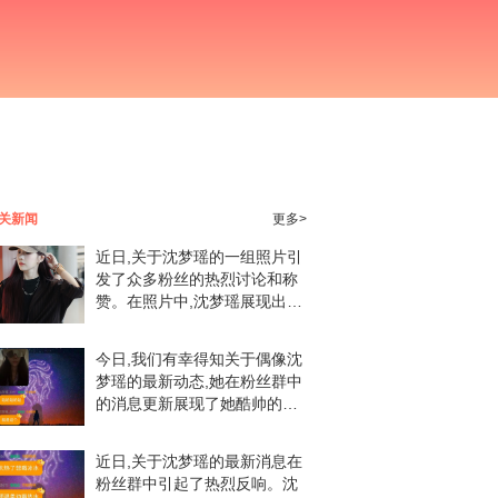
关新闻
更多>
近日,关于沈梦瑶的一组照片引
发了众多粉丝的热烈讨论和称
赞。在照片中,沈梦瑶展现出了
帅气的形象,让人不禁为之倾
倒。沈梦瑶一直以来都是粉丝
今日,我们有幸得知关于偶像沈
们心中的偶像,不仅因为其出色
梦瑶的最新动态,她在粉丝群中
的才华和表演能力,
的消息更新展现了她酷帅的一
面。作为广大粉丝中的一员,我
们欣喜万分,对偶像的每一次成
近日,关于沈梦瑶的最新消息在
长和进步都感到骄傲和自豪。
粉丝群中引起了热烈反响。沈
沈梦瑶以其独特的