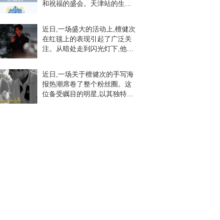
和祝福的盛会。天津站的生日
活动于和平区禧悦酒店三层
301宴会厅举行,粉丝们纷纷前
近日,一场盛大的活动上,檀健次
来参加,共同庆祝这个特殊的日
在红毯上的表现引起了广泛关
子。活动现场氛围
注。从暗处走到闪光灯下,他展
现出了令人惊艳的亮相,瞬间成
为了全场的焦点。檀健次的红
近日,一场关于檀健次的手写海
毯之旅充满了优雅与自信。每
报热潮席卷了整个粉丝圈。这
一个细微的动作,
位备受瞩目的明星,以其独特的
魅力和无法抗拒的吸引力,让粉
丝们为之疯狂。由知名娱乐博
主发布的一系列檀健次手写海
报,共收录了三张。