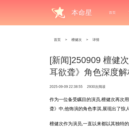
本命星
首页
首页
>
檀健次
>
详情
[新闻]250909 
耳欲聋》角色深度解
2025-09-09 22:38:55
2930次阅读
作为一位备受瞩目的演员,檀健次再次
聋》中,他饰演的角色李淇,展现出了惊
檀健次作为演员,一直以来都以其独特