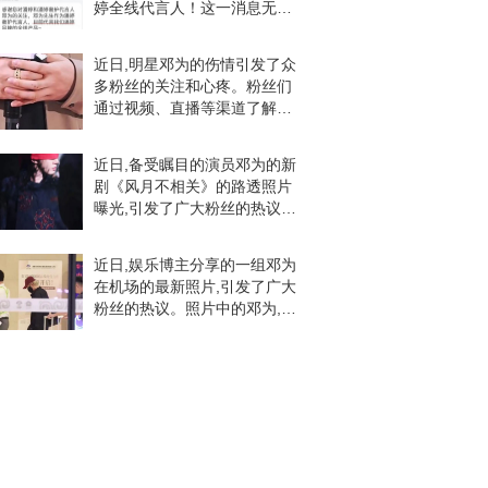
婷全线代言人！这一消息无疑
引起了广大粉丝们的热烈关注
和期待。邓为作为当代备受瞩
近日,明星邓为的伤情引发了众
目的青年演员,凭借其出色的演
多粉丝的关注和心疼。粉丝们
技和独特的魅力,赢
通过视频、直播等渠道了解到
邓为手上的伤口,不仅仅是简单
的小伤,而是他一次次代入角
近日,备受瞩目的演员邓为的新
色、全心投入表演的印记。对
剧《风月不相关》的路透照片
此,粉丝们都感到十分
曝光,引发了广大粉丝的热议和
期待。在曝光的路透中,邓为饰
演的角色殷戈止以红布蒙眼的
近日,娱乐博主分享的一组邓为
形象亮相,给人一种神秘而又深
在机场的最新照片,引发了广大
邃的感觉。这一形
粉丝的热议。照片中的邓为,帅
气依旧,让人眼前一亮。粉丝们
纷纷表示,期待已久能在即将到
来的9月14日线下活动中见到
他。邓为的机