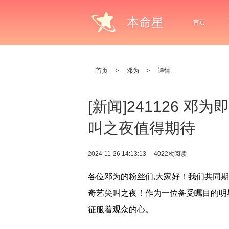
本命星
首页
首页
>
邓为
>
详情
[新闻]241126 邓
叫之夜值得期待
2024-11-26 14:13:13
4022次阅读
各位邓为的粉丝们,大家好！我们共同期
奇艺尖叫之夜！作为一位备受瞩目的明
征服着观众的心。