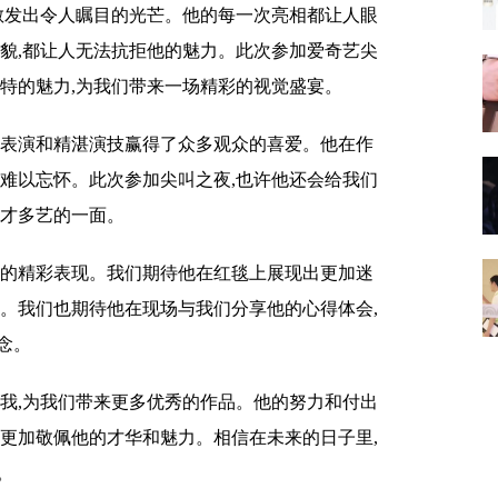
够散发出令人瞩目的光芒。他的每一次亮相都让人眼
外貌,都让人无法抗拒他的魅力。此次参加爱奇艺尖
独特的魅力,为我们带来一场精彩的视觉盛宴。
色表演和精湛演技赢得了众多观众的喜爱。他在作
人难以忘怀。此次参加尖叫之夜,也许他还会给我们
多才多艺的一面。
夜的精彩表现。我们期待他在红毯上展现出更加迷
采。我们也期待他在现场与我们分享他的心得体会,
念。
自我,为我们带来更多优秀的作品。他的努力和付出
们更加敬佩他的才华和魅力。相信在未来的日子里,
。