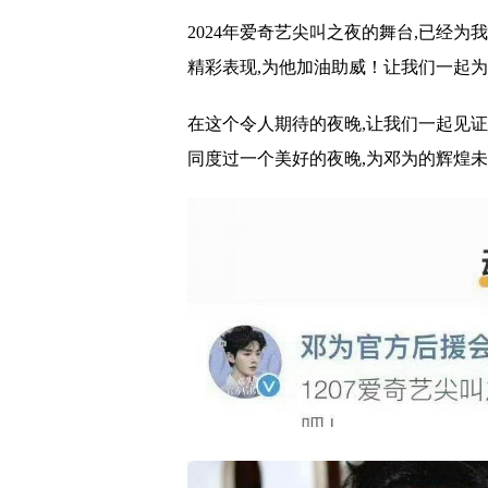
2024年爱奇艺尖叫之夜的舞台,已经
精彩表现,为他加油助威！让我们一起为
在这个令人期待的夜晚,让我们一起见
同度过一个美好的夜晚,为邓为的辉煌