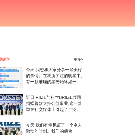
关新闻
更多>
今天,我想和大家分享一些美好
的事情。在我所关注的明星中,
有一颗璀璨的星光始终如一,那
就是我们深爱的
self.bmx_star_name。最近,我
近日,RIIZE与粉丝BRIIZE共同
有幸看到了一条关于他的内容,
捐赠善款支持公益事业,这一善
让我再次
举在社交媒体上引起了广泛关
注。据报道,RIIZE为感谢粉丝
两年来的支持,特别以BRIIZE的
今天,我们有幸见证了一个令人
名义捐赠了高达一亿韩元
激动的时刻。我们的偶像