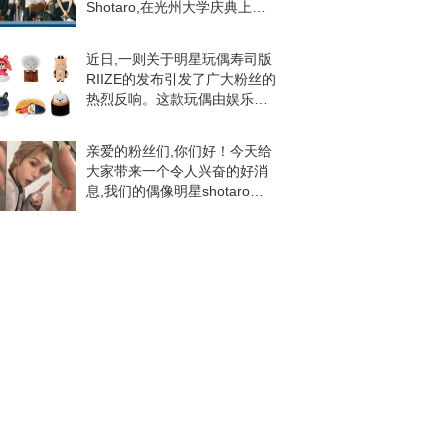
Shotaro,在光州大学庆典上展
现了非凡的魅力。这一消息迅
速传遍了粉丝圈,引起了广泛的
近日,一则关于明星玩偶寿司版
关注和期待。近日,官方IG账号
RIIZE的发布引发了广大粉丝的
更新了一条令
热烈反响。这款玩偶由娱乐博
主分享,以其独特的魅力迅速俘
获了粉丝们的喜爱。RIIZE玩偶
亲爱的粉丝们,你们好！今天给
寿司版以其可爱的形象展示了
大家带来一个令人兴奋的好消
无限的魅
息,我们的偶像明星shotaro又
有了新的更新！这次他携手
RIIZE和
OMOKADO&HARAKADO,带
来了全新的日限快闪系