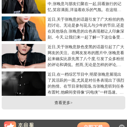
中,张晚意与朋友们聚在一起,回看旅行的记
忆,笑容满面,洋溢着欢乐的气氛。在这组照
片中,张晚意身着休闲装
近日,关于张晚意的话题引发了广大粉丝的热
烈讨论。无论是参与花儿与少年的节目,还是
在其他场合,张晚意的出色表现都让人印象深
刻。今天,让我们来一起了解一下这位备受瞩
目的明星。张晚意以其
近日,关于张晚意肤色变黑的话题引起了广大
网友的关注。在网友发布的图片中,张晚意看
起来确实比原先黑了八个度,引发了众多粉丝
的评论和调侃。然而,无论是怎样的评论,都
充满了粉丝们的支持和
近日,在一档综艺节目中,明星张晚意展现出
了其活跃的一面,尤其是对任务表现出了强烈
的热情。在节目录制现场,当张晚意听到任务
布置时,他瞬间变得像“闪电侠”一样迅速。门
开得比导演组的敲门
查看更多>