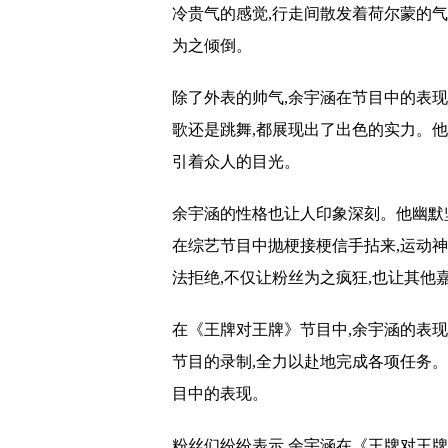
冷贵气的感觉,行走间散发着荷尔蒙的气
为之倾倒。
除了外表的帅气,余宇涵在节目中的表
歌还是跳舞,都展现出了出色的实力。他
引着众人的目光。
余宇涵的性格也让人印象深刻。他幽默
在综艺节目中抛梗接梗信手拈来,运动
法拒绝,不仅让粉丝为之疯狂,也让其他
在《王牌对王牌》节目中,余宇涵的表
节目的录制,全力以赴地完成各项任务
目中的表现。
粉丝们纷纷表示,余宇涵在《王牌对王