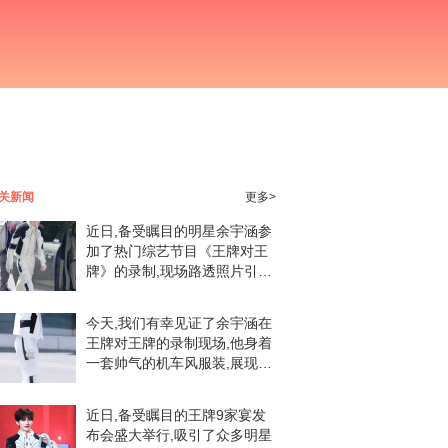
关新闻
更多>
近日,备受瞩目的明星余宇涵参
加了热门综艺节目《王牌对王
牌》的录制,现场路透照片引发
粉丝热烈关注。在曝光的照片
中,余宇涵身着黑白机车服,时尚
今天,我们有幸见证了余宇涵在
又酷劲十足,长腿引人注目,白色
王牌对王牌的录制现场,他身着
手套增添了一
一套帅气的机车风服装,展现出
无与伦比的魅力。作为一位备
受瞩目的明星,余宇涵的每一个
近日,备受瞩目的王牌9家宴发
亮相都令人期待。录制现场,余
布会盛大举行,吸引了众多明星
宇涵的机车风服