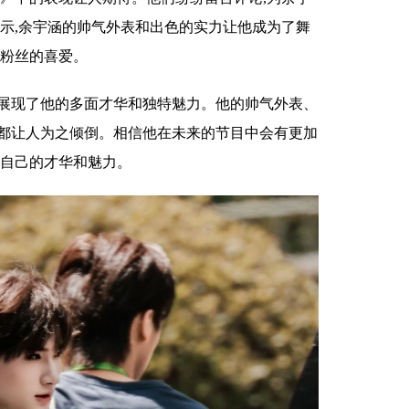
表示,余宇涵的帅气外表和出色的实力让他成为了舞
多粉丝的喜爱。
展现了他的多面才华和独特魅力。他的帅气外表、
都让人为之倾倒。相信他在未来的节目中会有更加
现自己的才华和魅力。