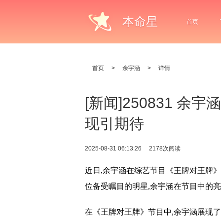
本命星
首页
首页
>
余宇涵
>
详情
[新闻]250831 
现引期待
2025-08-31 06:13:26
2178次阅读
近日,余宇涵在综艺节目《王牌对王牌
位备受瞩目的明星,余宇涵在节目中的
在《王牌对王牌》节目中,余宇涵展现