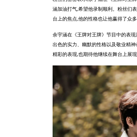
涵加油打气,希望他录制顺利。粉丝们
台上的焦点,他的性格也让他赢得了众
余宇涵在《王牌对王牌》节目中的表现
出色的实力、幽默的性格以及敬业精神
精彩的表现,也期待他继续在舞台上展