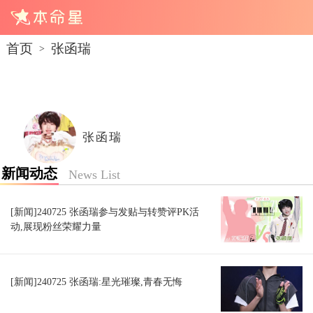
首页
张函瑞
>
张函瑞
新闻动态
News List
[新闻]240725 张函瑞参与发贴与转赞评PK活
动,展现粉丝荣耀力量
[新闻]240725 张函瑞:星光璀璨,青春无悔