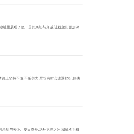
,穆祉丞展现了他一贯的亲切与真诚,让粉丝们更加深
路上坚持不懈,不断努力,尽管有时会遭遇挫折,但他
的亲切与关怀。夏日炎炎,龙舟竞渡之际,穆祉丞为粉