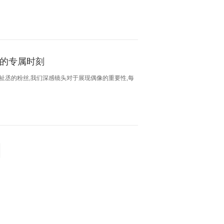
丞的专属时刻
祉丞的粉丝,我们深感镜头对于展现偶像的重要性,每