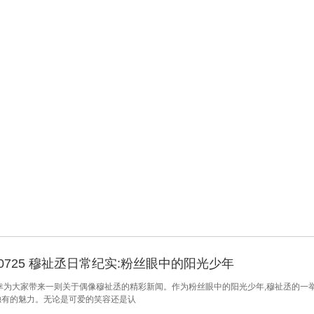
240725 穆祉丞日常纪实:粉丝眼中的阳光少年
幸为大家带来一则关于偶像穆祉丞的精彩新闻。作为粉丝眼中的阳光少年,穆祉丞的一
独有的魅力。无论是可爱的笑容还是认