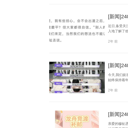
[新闻]
近日,备受关
入地了解了他
2年 前
[新闻]
今天,我们娱
始终保持着年
2年 前
[新闻]
亲爱的穆祉丞