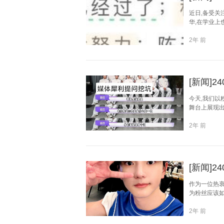
近日,备受关
华,在学业上
2年 前
[新闻]2
今天,我们以
舞台上展现出
2年 前
[新闻]
作为一位热衷
为粉丝应该
2年 前