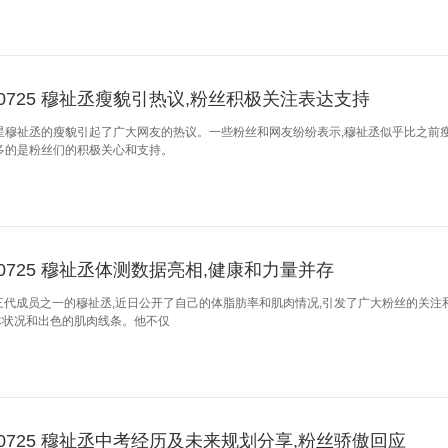
240725 穆祉丞瘦貌引热议,粉丝积极关注表达支持
星穆祉丞的瘦貌引起了广大网友的热议。一些粉丝和网友纷纷表示,穆祉丞似乎比之前瘦
多的是粉丝们的积极关心和支持。
240725 穆祉丞体测数据亮相,健康和力量并存
三代成员之一的穆祉丞,近日公开了自己的体脂肪率和肌肉情况,引发了广大粉丝的关注
体状况和出色的肌肉线条。他不仅
240725 穆祉丞中考经历及未来规划分享,粉丝骄傲回应