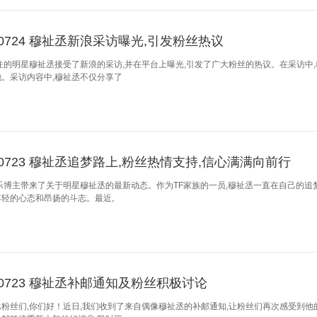
240724 穆祉丞新浪采访曝光,引发粉丝热议
注的明星穆祉丞接受了新浪的采访,并在平台上曝光,引发了广大粉丝的热议。在采访中
。采访内容中,穆祉丞不仅分享了
240723 穆祉丞追梦路上,粉丝热情支持,信心满满向前行
乐博主带来了关于明星穆祉丞的最新动态。作为TF家族的一员,穆祉丞一直在自己的追梦
轻的心态和昂扬的斗志。最近,
240723 穆祉丞补邮通知及粉丝积极讨论
粉丝们,你们好！近日,我们收到了来自偶像穆祉丞的补邮通知,让粉丝们再次感受到他