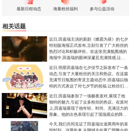
最新日程动态
海量粉丝福利
参与公益活动
相关话题
近日,田嘉瑞主演的新剧《燃霜为昼》的七夕
特别版海报正式发布,立刻引发了广大粉丝的
热烈讨论和积极评价。在这张充满氛围感的
海报中,田嘉瑞的眼神深邃且充满情感,让人
对剧中角色冷文笙产生了
近日,明星田嘉瑞在七夕佳节之际发布了一条
动态,引发了大量粉丝的关注和热议。在这篇
充满节日氛围的寄灵主题动态中,田嘉瑞以独
特的方式表达了对七夕节的祝福,让粉丝们纷
纷为之倾倒。今天七夕
近日,田嘉瑞参加了一场极夜派对,展现了他
独特的魅力,引起了众多粉丝的热议。在派对
上,田嘉瑞展现了他年轻、时尚、充满活力的
形象。他的出色表现引起了现场观众的阵阵
欢呼和尖叫。粉丝们纷纷
今天,我们共同见证了田嘉瑞出道两周年的喜
悦时刻。这两年来,从聊城走向更广阔舞台的