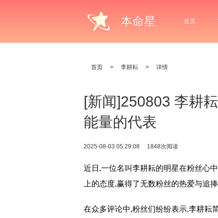
本命星
首页
首页
>
李耕耘
>
详情
[新闻]250803 
能量的代表
2025-08-03 05:29:08
1848次阅读
近日,一位名叫李耕耘的明星在粉丝心
上的态度,赢得了无数粉丝的热爱与追
在众多评论中,粉丝们纷纷表示,李耕耘