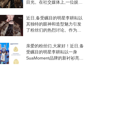
目光。在社交媒体上,一位娱乐
博主发布了一条关于李耕耘的
表白内容,引发了粉丝们的热烈
近日,备受瞩目的明星李耕耘以
反响。在这条内容的评论区中,
其独特的眼神和造型魅力引发
粉丝们纷纷表达了
了粉丝们的热烈讨论。作为备
受追捧的偶像,李耕耘的一举一
动都牵动着粉丝的心弦。在社
亲爱的粉丝们,大家好！近日,备
交媒体上,粉丝们纷纷发表评论,
受瞩目的明星李耕耘以一身
表达自己对李耕耘
SuaMoment品牌的新衬衫亮
相,引发了广大粉丝的热烈关注
和讨论。让我们一起来欣赏李
耕耘的新形象,感受这潮流新风
尚的魅力吧！