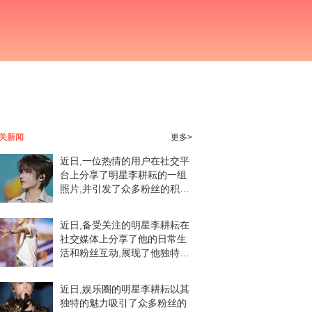
关新闻
更多>
近日,一位热情的用户在社交平
台上分享了明星李耕耘的一组
照片,并引发了众多粉丝的积极
评论。这组照片中的李耕耘展
现出了不同的风采,无论是背景
近日,备受关注的明星李耕耘在
图片的意境深远,还是其他图片
社交媒体上分享了他的日常生
的清新自然,都让
活和粉丝互动,展现了他独特的
魅力。这位在《种地吧》节目
中备受瞩目的嘉宾,以其多才多
近日,娱乐圈的明星李耕耘以其
艺和阳光形象赢得了众多粉丝
独特的魅力吸引了众多粉丝的
的喜爱。李耕耘最近