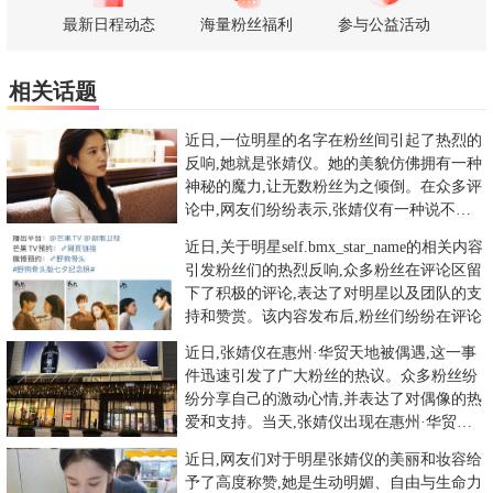
最新日程动态
海量粉丝福利
参与公益活动
相关话题
近日,一位明星的名字在粉丝间引起了热烈的
反响,她就是张婧仪。她的美貌仿佛拥有一种
神秘的魔力,让无数粉丝为之倾倒。在众多评
论中,网友们纷纷表示,张婧仪有一种说不出
的美。她的美,美得让
近日,关于明星self.bmx_star_name的相关内容
引发粉丝们的热烈反响,众多粉丝在评论区留
下了积极的评论,表达了对明星以及团队的支
持和赞赏。该内容发布后,粉丝们纷纷在评论
近日,张婧仪在惠州·华贸天地被偶遇,这一事
件迅速引发了广大粉丝的热议。众多粉丝纷
纷分享自己的激动心情,并表达了对偶像的热
爱和支持。当天,张婧仪出现在惠州·华贸天
地,让幸运的粉丝们得
近日,网友们对于明星张婧仪的美丽和妆容给
予了高度称赞,她是生动明媚、自由与生命力