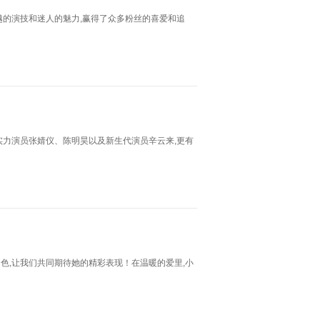
越的演技和迷人的魅力,赢得了众多粉丝的喜爱和追
实力演员张婧仪、陈明昊以及新生代演员辛云来,更有
色,让我们共同期待她的精彩表现！在温暖的爱里,小