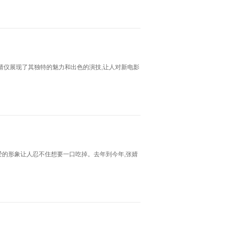
婧仪展现了其独特的魅力和出色的演技,让人对新电影
爱的形象让人忍不住想要一口吃掉。去年到今年,张婧