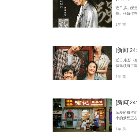
近日,实力派
捧。张婧仪在
1年 前
[新闻]
近日,电影《
特邀领衔主演
1年 前
[新闻]
亲爱的粉丝们
小的梦想正在
1年 前