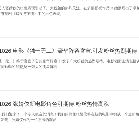
艺人张婧仪的出色表现引起了广大粉丝的热烈关注。在多部影视作品中,她展现出了卓
电视剧《暗夜与黎明》中的出色表现,
241026 电影《独一无二》豪华阵容官宣,引发粉丝热烈期待
独一无二》终于官宣了它的豪华阵容,引发了广大粉丝的热烈期待。电影领衔主演包括
蒋勤勤的加盟,这一强大的明星阵容
241026 张婧仪新电影角色引期待,粉丝热情高涨
,我们迎来了一个令人振奋的消息！我们的偶像张婧仪将在新的电影中挑战一个全新角
发亮。张婧仪作为一位杰出的演员,