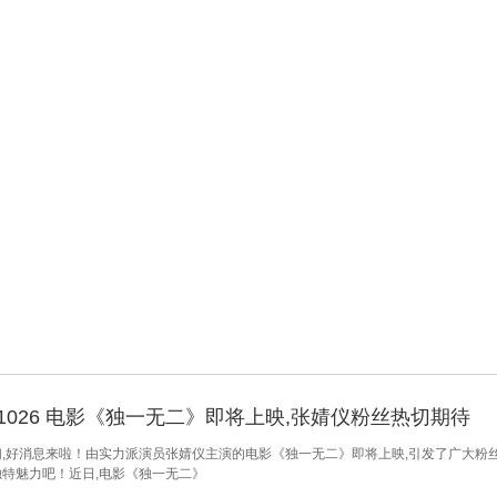
241026 电影《独一无二》即将上映,张婧仪粉丝热切期待
,好消息来啦！由实力派演员张婧仪主演的电影《独一无二》即将上映,引发了广大粉
特魅力吧！近日,电影《独一无二》