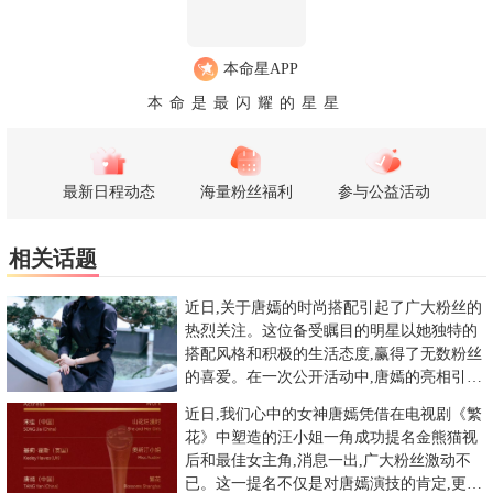
本命星APP
本命是最闪耀的星星
最新日程动态
海量粉丝福利
参与公益活动
相关话题
近日,关于唐嫣的时尚搭配引起了广大粉丝的
热烈关注。这位备受瞩目的明星以她独特的
搭配风格和积极的生活态度,赢得了无数粉丝
的喜爱。在一次公开活动中,唐嫣的亮相引起
了粉丝们的疯狂欢呼。她
近日,我们心中的女神唐嫣凭借在电视剧《繁
花》中塑造的汪小姐一角成功提名金熊猫视
后和最佳女主角,消息一出,广大粉丝激动不
已。这一提名不仅是对唐嫣演技的肯定,更是