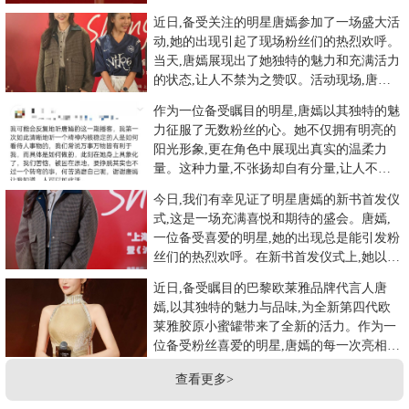
对她在演艺道路上不断努
近日,备受关注的明星唐嫣参加了一场盛大活
动,她的出现引起了现场粉丝们的热烈欢呼。
当天,唐嫣展现出了她独特的魅力和充满活力
的状态,让人不禁为之赞叹。活动现场,唐嫣
身着一袭优雅的长裙,
作为一位备受瞩目的明星,唐嫣以其独特的魅
力征服了无数粉丝的心。她不仅拥有明亮的
阳光形象,更在角色中展现出真实的温柔力
量。这种力量,不张扬却自有分量,让人不禁
为之倾倒。近日,唐嫣的形
今日,我们有幸见证了明星唐嫣的新书首发仪
式,这是一场充满喜悦和期待的盛会。唐嫣,
一位备受喜爱的明星,她的出现总是能引发粉
丝们的热烈欢呼。在新书首发仪式上,她以一
抹淡淡的微笑亮相,如
近日,备受瞩目的巴黎欧莱雅品牌代言人唐
嫣,以其独特的魅力与品味,为全新第四代欧
莱雅胶原小蜜罐带来了全新的活力。作为一
位备受粉丝喜爱的明星,唐嫣的每一次亮相都
令人惊艳,而这次她更是以
查看更多>