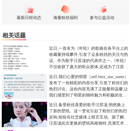
最新日程动态
海量粉丝福利
参与公益活动
相关话题
近日,一首名为《年轮》的歌曲在各平台上的
收藏量持续攀升,引发了众多粉丝的关注与热
议。作为歌手汪苏泷的代表作之一,《年轮》
不仅收获了庞大的听众群体,还成为了汪苏泷
音乐生涯中的经典之作
近日,我们心爱的明星（self.bmx_star_name）
发布了一份精彩的内容分享,引发了粉丝们的
热烈讨论。这份内容充满了正能量和温馨,让
我们感受到了明星的独特魅力和积极的生活
态
近日,备受粉丝喜爱的歌手汪苏泷,悄然换上
了新的壁纸。这一变化引起了粉丝们的热烈
反响,纷纷在社交媒体上留言互动。据了解,
汪苏泷此次更换的壁纸风格独特,充满艺术气
息。粉丝们纷纷被新壁纸