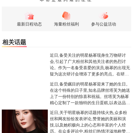
最新日程动态
海量粉丝福利
参与公益活动
相关话题
近日,备受关注的明星杨幂现身生万物研讨
会,引起了广大粉丝和其他关注者的热烈讨
论。作为一名备受喜爱的演员,杨幂的出现无
疑为这次研讨会增添了更多的亮点。在研讨
会上,杨幂展现了她一贯的积
近日,备受瞩目的明星杨幂迎来了她的生日。
在这个特殊的日子里,知名品牌丝塔芙为她送
上了一份特别的惊喜和祝福。丝塔芙为杨幂
精心定制了一款独特的生日蛋糕,以表达品牌
对她的重视和粉丝的感激
近日,关于明星杨幂的话题持续火热,众多粉
丝和网友纷纷发表评论,赞誉她的美丽和演
技,以及她积极向上的心态和丰富的个人经
历。在众多评论中,粉丝们热情洋溢地称赞杨