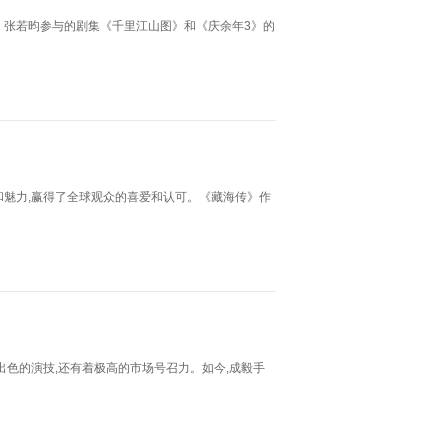
。张若昀参与的剧集《千里江山图》和《庆余年3》的
和魅力,赢得了全球观众的喜爱和认可。《藏海传》作
出色的演技,还有着极高的市场号召力。如今,成毅手