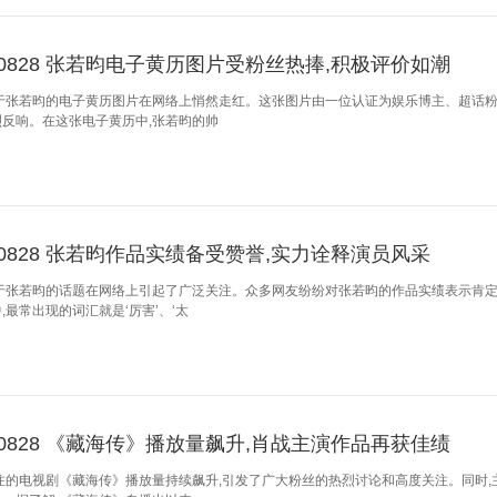
250828 张若昀电子黄历图片受粉丝热捧,积极评价如潮
关于张若昀的电子黄历图片在网络上悄然走红。这张图片由一位认证为娱乐博主、超话粉
反响。在这张电子黄历中,张若昀的帅
250828 张若昀作品实绩备受赞誉,实力诠释演员风采
关于张若昀的话题在网络上引起了广泛关注。众多网友纷纷对张若昀的作品实绩表示肯定
,最常出现的词汇就是‘厉害’、‘太
250828 《藏海传》播放量飙升,肖战主演作品再获佳绩
注的电视剧《藏海传》播放量持续飙升,引发了广大粉丝的热烈讨论和高度关注。同时,