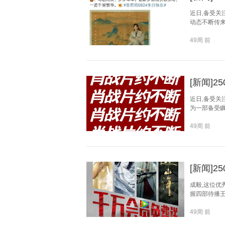
近日,备受关
动态不断传
49周 前
[新闻]
近日,备受关
为一部备受瞩
49周 前
[新闻]
成毅,这位优
握四部待播王
49周 前