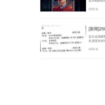
实力和影响力
49周 前
[新闻]
近日,由顶级
名,更是在全
49周 前