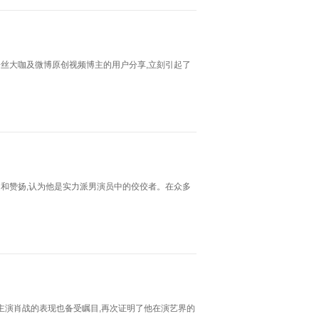
丝大咖及微博原创视频博主的用户分享,立刻引起了
和赞扬,认为他是实力派男演员中的佼佼者。在众多
主演肖战的表现也备受瞩目,再次证明了他在演艺界的