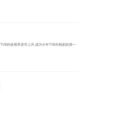
VB的收视率逆市上升,成为今年TVB外购剧的第一