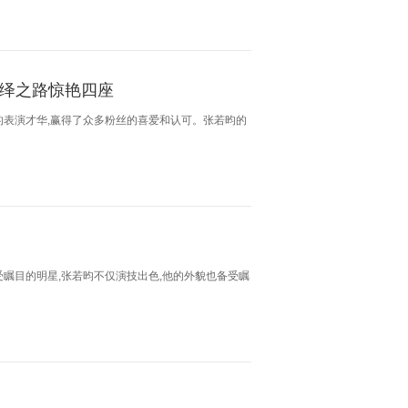
,演绎之路惊艳四座
的表演才华,赢得了众多粉丝的喜爱和认可。张若昀的
瞩目的明星,张若昀不仅演技出色,他的外貌也备受瞩