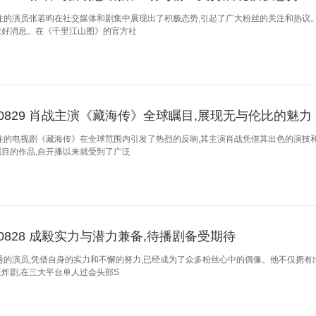
注的演员张若昀在社交媒体和剧集中展现出了积极态势,引起了广大粉丝的关注和热议
来好消息。在《千里江山图》的官方社
250829 肖战主演《藏海传》全球瞩目,展现无与伦比的魅力
注的电视剧《藏海传》在全球范围内引发了热烈的反响,其主演肖战凭借其出色的演技
目的作品,自开播以来就受到了广泛
250828 成毅实力与潜力兼备,待播剧备受期待
秀的演员,凭借自身的实力和不懈的努力,已经成为了众多粉丝心中的偶像。他不仅拥有
炸剧,在三大平台单人过会头部S