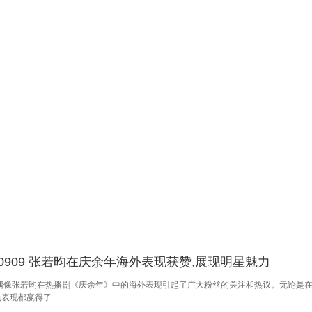
250909 张若昀在庆余年海外表现获赞,展现明星魅力
偶像张若昀在热播剧《庆余年》中的海外表现引起了广大粉丝的关注和热议。无论是在Faceboo
色表现都赢得了