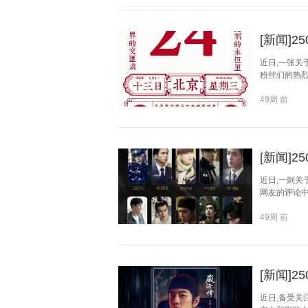
[新闻]
近日,一张
粉丝们的热烈
49周 前
[新闻]
近日,一则
网友的评论中
49周 前
[新闻]
近日,备受关