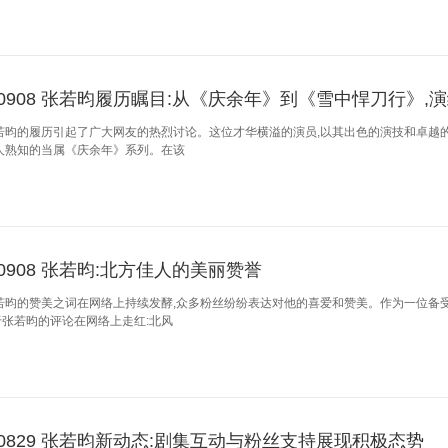
250908 张若昀履历瞩目:从《庆余年》到《雪中悍刀行》
若昀的履历引起了广大网友的热烈讨论。这位才华横溢的演员,以其出色的演技和卓越
人熟知的当属《庆余年》系列。在该
50908 张若昀:北方佳人的美丽赞誉
若昀的赞美之词在网络上持续发酵,众多粉丝纷纷表达对他的喜爱和赞美。作为一位备受
张若昀的评论在网络上走红:北风
250829 张若昀新动态:剧集互动与粉丝支持展现积极态势