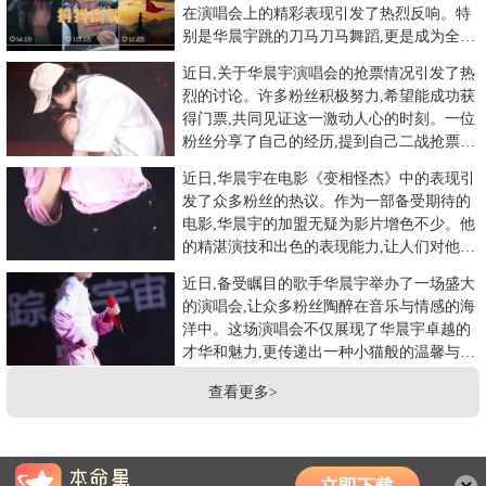
在演唱会上的精彩表现引发了热烈反响。特
别是华晨宇跳的刀马刀马舞蹈,更是成为全场
瞩目的亮点,各平台大出
近日,关于华晨宇演唱会的抢票情况引发了热
烈的讨论。许多粉丝积极努力,希望能成功获
得门票,共同见证这一激动人心的时刻。一位
粉丝分享了自己的经历,提到自己二战抢票仍
然未能成功,感到有些
近日,华晨宇在电影《变相怪杰》中的表现引
发了众多粉丝的热议。作为一部备受期待的
电影,华晨宇的加盟无疑为影片增色不少。他
的精湛演技和出色的表现能力,让人们对他的
演技刮目相看。电影中的
近日,备受瞩目的歌手华晨宇举办了一场盛大
的演唱会,让众多粉丝陶醉在音乐与情感的海
洋中。这场演唱会不仅展现了华晨宇卓越的
才华和魅力,更传递出一种小猫般的温馨与力
量。在华晨宇的演唱会现
查看更多>