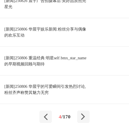
[新闻]250826 晨宇广告拍摄幕后:美好品质照亮
星光
[新闻]250806 华晨宇娱乐新闻:粉丝分享与偶像
的欢乐互动
[新闻]250806 重温经典:明星self.bmx_star_name
的早期视频回顾与期待
[新闻]250806 华晨宇的可爱瞬间引发热烈讨论,
粉丝齐声称赞其魅力无穷
4
/170