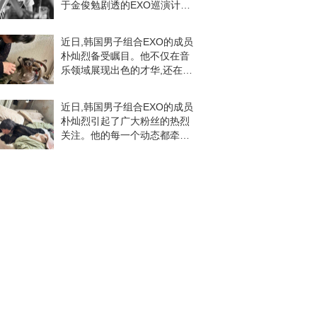
于金俊勉剧透的EXO巡演计划
正在热烈讨论中,而其中最让人
期待的焦点无疑是我们的吴世
近日,韩国男子组合EXO的成员
勋。对于许多粉丝来说,吴世勋
朴灿烈备受瞩目。他不仅在音
的名字已经不
乐领域展现出色的才华,还在个
人形象上给粉丝带来了无数惊
喜。朴灿烈以其独特的气质和
近日,韩国男子组合EXO的成员
魅力征服了无数粉丝的心。他
朴灿烈引起了广大粉丝的热烈
的形象阳光、积极向
关注。他的每一个动态都牵动
着万千粉丝的心弦,无论是舞台
上的璀璨表现还是日常生活中
的乖巧模样,都让粉丝们为之疯
狂。朴灿烈以其独