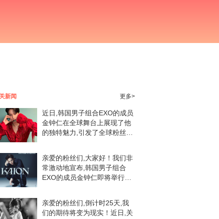
关新闻
更多>
近日,韩国男子组合EXO的成员
金钟仁在全球舞台上展现了他
的独特魅力,引发了全球粉丝的
热烈讨论和积极评价。作为
EXO的出色舞者之一,金钟仁不
亲爱的粉丝们,大家好！我们非
仅在音乐领域大放异彩,还在舞
常激动地宣布,韩国男子组合
台上展现了他的
EXO的成员金钟仁即将举行他
的个人演唱会,并且门票信息和
行程安排已经正式发布。这次
亲爱的粉丝们,倒计时25天,我
演唱会对于所有喜爱金钟仁的
们的期待将变为现实！近日,关
粉丝来说,无疑是一