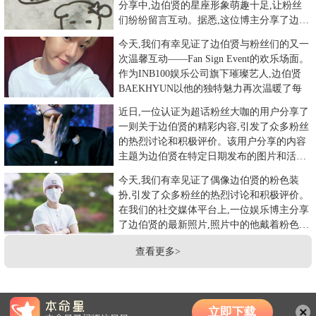
分享中,边伯贤的星座形象萌趣十足,让粉丝
们纷纷留言互动。据悉,这位博主分享了边伯
贤的金牛座和处女座的
今天,我们有幸见证了边伯贤与粉丝们的又一
次温馨互动——Fan Sign Event的欢乐场面。
作为INB100娱乐公司旗下璀璨艺人,边伯贤
BAEKHYUN以他的独特魅力再次温暖了每
近日,一位认证为超话粉丝大咖的用户分享了
一则关于边伯贤的精彩内容,引发了众多粉丝
的热烈讨论和积极评价。该用户分享的内容
主题为边伯贤在特定日期发布的图片和活动
信息,并配以相关评论。这
今天,我们有幸见证了偶像边伯贤的粉色装
扮,引发了众多粉丝的热烈讨论和积极评价。
在我们的社交媒体平台上,一位娱乐博主分享
了边伯贤的最新照片,照片中的他戴着粉色帽
子,佩戴着粉色项链。这
查看更多>
立即下载