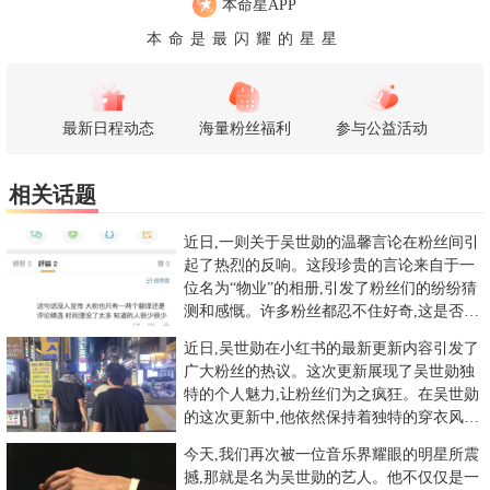
本命星APP
本命是最闪耀的星星
最新日程动态
海量粉丝福利
参与公益活动
相关话题
近日,一则关于吴世勋的温馨言论在粉丝间引
起了热烈的反响。这段珍贵的言论来自于一
位名为“物业”的相册,引发了粉丝们的纷纷猜
测和感慨。许多粉丝都忍不住好奇,这是否是
吴世勋的真实心声？他
近日,吴世勋在小红书的最新更新内容引发了
广大粉丝的热议。这次更新展现了吴世勋独
特的个人魅力,让粉丝们为之疯狂。在吴世勋
的这次更新中,他依然保持着独特的穿衣风
格,熟悉的背影让人一眼就
今天,我们再次被一位音乐界耀眼的明星所震
撼,那就是名为吴世勋的艺人。他不仅仅是一