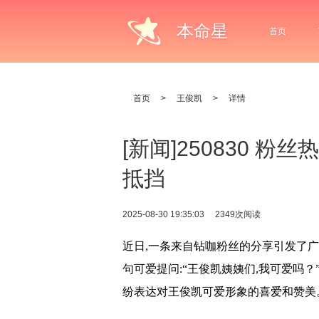
本命星
首页
首页
>
王俊凯
>
详情
[新闻]250830 
抵挡
2025-08-30 19:35:03
2349次阅读
近日,一条来自钻咖粉丝的分享引发了
句可爱提问:“王俊凯姨姨们,我可爱吗
纷表达对王俊凯可爱形象的喜爱和赞美