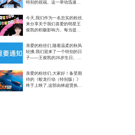
特别的祝福。这一举动迅速吸
引了众多粉丝的关注和积极评
论,展现了粉丝们对偶像的热爱
今天,我们作为一名忠实的粉丝,
和支持。这位粉丝发布的生日
来分享关于我们喜爱的明星王
版头设计独特,充满
俊凯的积极影响力。每当提及
王俊凯这个名字,无数粉丝心中
都会涌现出无尽的热情和敬
亲爱的粉丝们,随着温柔的秋风
意。他不仅是一位杰出的艺人,
轻拂,我们迎来了一个特别的日
更是一个积极向上的
子——王俊凯的26岁生日。为
了庆祝这一重要时刻,我们特别
开启了生日话题投票与征集活
亲爱的粉丝们,大家好！备受期
动,让我们一起为王俊凯送上最
待的《蛟龙行动（特别版）》
美好的祝福。自
终于上映了,这部由林超贤执导,
众多明星联袂主演的军事动作
大片,再次点燃了我们的热情。
影片讲述蛟龙小队与我方最新
型潜艇“龙鲸号”