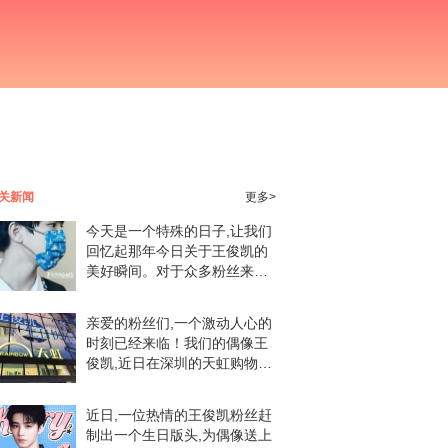
关新闻
更多>
今天是一个特殊的日子,让我们
回忆起那年今日关于王俊凯的
美好瞬间。对于众多粉丝来说,
王俊凯的每一个动作、每一次
出现都牵动着我们的心弦。还
亲爱的粉丝们,一个激动人心的
记得那个9月9日吗？那是我们
时刻已经来临！我们的偶像王
共同见证的一个特殊
俊凯,近日在深圳的天虹购物中
心（龙华店）许下了美好的愿
望。这一消息犹如春风般温暖
近日,一位热情的王俊凯粉丝赶
了我们的心田,让我们共同期待
制出一个生日版头,为偶像送上
美好的未来。那天,