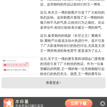
议。这些独特的作品让粉丝们对王一博有了
全新的认识和感受,态度积极
近日,有关王一博的新图片引发了广大粉丝的
热烈反响。这些新图片展现了王一博独特的
魅力和不凡的气质,让粉丝们为之疯狂。在众
多评论中,粉丝们纷纷表示被王一博的帅气所
吸引。有人称赞他的肌肉
近日,备受期待的电影《长空之王》重燃天
际,重映产出接龙活动火热进行中。该片引发
了广大影迷和粉丝们的热烈讨论,尤其是主演
王一博所饰演的角色雷宇,更是成为了众人关
注的焦点。在电影《长空
近日,关于王一博的赛车票和演唱会门票售罄
的消息引发了广大粉丝的热议。作为一位备
受瞩目的明星,王一博的每一次亮相都能引起
粉丝们的热烈关注。据悉,王一博的赛车比赛
门票一经开售便迅速售罄
查看更多>
立即下载