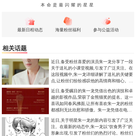
本命是最闪耀的星星
最新日程动态
海量粉丝福利
参与公益活动
相关话题
近日,备受粉丝喜爱的演员朱一龙分享了一段
关于送礼的小课堂视频,引发了广泛关注。在
这段视频中,朱一龙详细讲解了送礼的关键要
点,让粉丝们纷纷感叹他的高情商和细心。朱
一龙作为娱乐圈的佼佼
近日,备受瞩目的朱一龙凭借出色的演技和卓
越的影视作品,荣获了金熊猫奖的提名。这一
喜讯如同春风拂面,让所有喜欢朱一龙的粉丝
都感到无比欣慰和骄傲。朱一龙凭借在电影
《河边的错误》中的出色
近日,关于明星朱一龙的新内容引发了广泛关
注。在最新的动态中,朱一龙以“饮食男子”的
形象出现,引发了粉丝们的热烈讨论。粉丝们