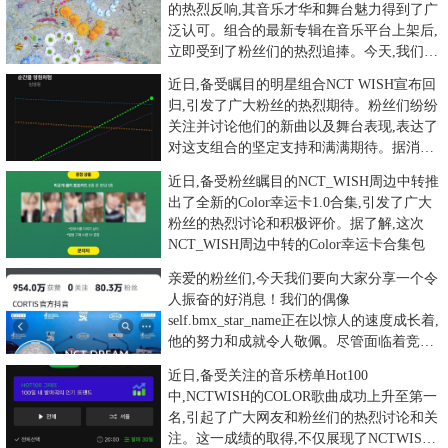
的热烈反响,其音乐才华和舞台魅力得到了广
泛认可。组合的最新专辑在音乐平台上架后,
立即受到了粉丝们的热烈追捧。今天,我们以
粉丝的视角来为大
近日,备受瞩目的明星组合NCT WISH宣布回
归,引发了广大粉丝的热烈期待。粉丝们纷纷
关注并讨论他们的新曲以及舞台表现,表达了
对这支组合的坚定支持和满满期待。据消
息,NCT WIS
近日,备受粉丝瞩目的NCT_WISH周边中转推
出了全新的Color幸运卡1.0合集,引发了广大
粉丝的热烈讨论和积极评价。据了解,这次
NCT_WISH周边中转的Color幸运卡合集包
亲爱的粉丝们,今天我们要向大家分享一个令
人振奋的好消息！我们的偶像
self.bmx_star_name正在以惊人的速度成长着,
他的努力和成就令人敬佩。尽管面临着竞争
激烈的市场和无数
近日,备受关注的音乐榜单Hot100
中,NCTWISH的COLOR歌曲成功上升至第一
名,引起了广大网友和粉丝们的热烈讨论和关
注。这一成绩的取得,不仅展现了NCTWISH