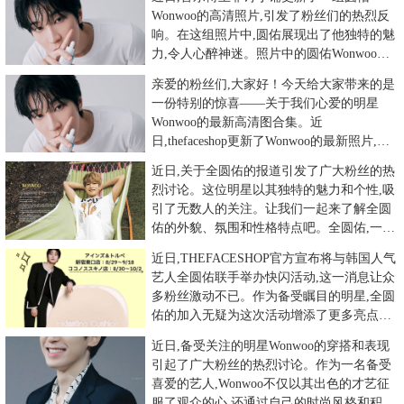
Wonwoo的高清照片,引发了粉丝们的热烈反
响。在这组照片中,圆佑展现出了他独特的魅
力,令人心醉神迷。照片中的圆佑Wonwoo帅
气逼人,无论是精
亲爱的粉丝们,大家好！今天给大家带来的是
一份特别的惊喜——关于我们心爱的明星
Wonwoo的最新高清图合集。近
日,thefaceshop更新了Wonwoo的最新照片,为
我们呈现了一个
近日,关于全圆佑的报道引发了广大粉丝的热
烈讨论。这位明星以其独特的魅力和个性,吸
引了无数人的关注。让我们一起来了解全圆
佑的外貌、氛围和性格特点吧。全圆佑,一个
名字,一张帅气的脸庞,
近日,THEFACESHOP官方宣布将与韩国人气
艺人全圆佑联手举办快闪活动,这一消息让众
多粉丝激动不已。作为备受瞩目的明星,全圆
佑的加入无疑为这次活动增添了更多亮点。
此次快闪活动将
近日,备受关注的明星Wonwoo的穿搭和表现
引起了广大粉丝的热烈讨论。作为一名备受
喜爱的艺人,Wonwoo不仅以其出色的才艺征
服了观众的心,还通过自己的时尚风格和积极