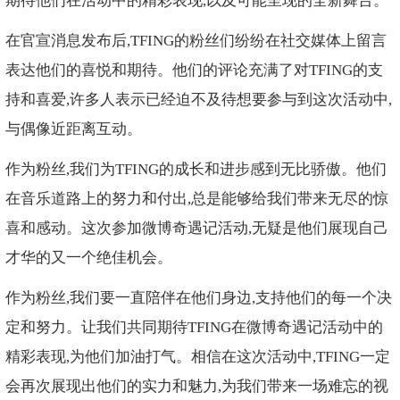
期待他们在活动中的精彩表现,以及可能呈现的全新舞台。
在官宣消息发布后,TFING的粉丝们纷纷在社交媒体上留言
表达他们的喜悦和期待。他们的评论充满了对TFING的支
持和喜爱,许多人表示已经迫不及待想要参与到这次活动中,
与偶像近距离互动。
作为粉丝,我们为TFING的成长和进步感到无比骄傲。他们
在音乐道路上的努力和付出,总是能够给我们带来无尽的惊
喜和感动。这次参加微博奇遇记活动,无疑是他们展现自己
才华的又一个绝佳机会。
作为粉丝,我们要一直陪伴在他们身边,支持他们的每一个决
定和努力。让我们共同期待TFING在微博奇遇记活动中的
精彩表现,为他们加油打气。相信在这次活动中,TFING一定
会再次展现出他们的实力和魅力,为我们带来一场难忘的视