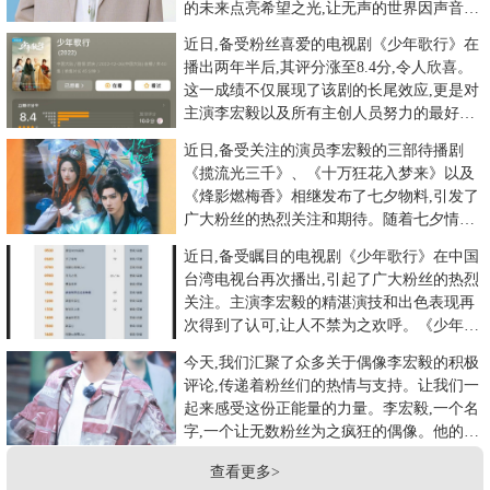
的未来点亮希望之光,让无声的世界因声音训
练而变得更加美好。在
近日,备受粉丝喜爱的电视剧《少年歌行》在
播出两年半后,其评分涨至8.4分,令人欣喜。
这一成绩不仅展现了该剧的长尾效应,更是对
主演李宏毅以及所有主创人员努力的最好回
报。《少年歌行》自
近日,备受关注的演员李宏毅的三部待播剧
《揽流光三千》、《十万狂花入梦来》以及
《烽影燃梅香》相继发布了七夕物料,引发了
广大粉丝的热烈关注和期待。随着七夕情人
节的到来,这三部剧的甜蜜物
近日,备受瞩目的电视剧《少年歌行》在中国
台湾电视台再次播出,引起了广大粉丝的热烈
关注。主演李宏毅的精湛演技和出色表现再
次得到了认可,让人不禁为之欢呼。《少年歌
行》是一部充满青春活力
今天,我们汇聚了众多关于偶像李宏毅的积极
评论,传递着粉丝们的热情与支持。让我们一
起来感受这份正能量的力量。李宏毅,一个名
字,一个让无数粉丝为之疯狂的偶像。他的每
一个角色都让人眼前一
查看更多>