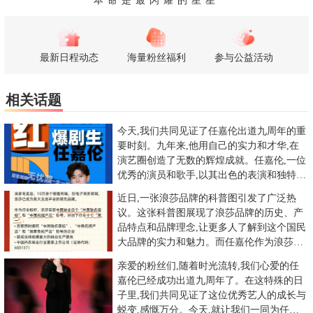
本命是最闪耀的星星
最新日程动态
海量粉丝福利
参与公益活动
相关话题
今天,我们共同见证了任嘉伦出道九周年的重
要时刻。九年来,他用自己的实力和才华,在
演艺圈创造了无数的辉煌成就。任嘉伦,一位
优秀的演员和歌手,以其出色的表演和独特的
艺术风格赢得了广大观
近日,一张浪莎品牌的科普图引发了广泛热
议。这张科普图展现了浪莎品牌的历史、产
品特点和品牌理念,让更多人了解到这个国民
大品牌的实力和魅力。而任嘉伦作为浪莎品
牌的代表明星,更是为品牌增
亲爱的粉丝们,随着时光流转,我们心爱的任
嘉伦已经成功出道九周年了。在这特殊的日
子里,我们共同见证了这位优秀艺人的成长与
蜕变,感慨万分。今天,就让我们一同为任嘉