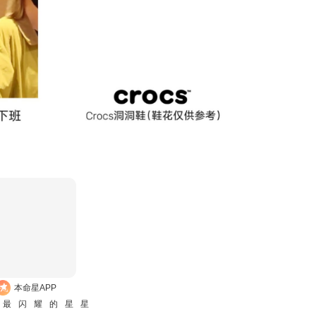
本命星APP
是最闪耀的星星