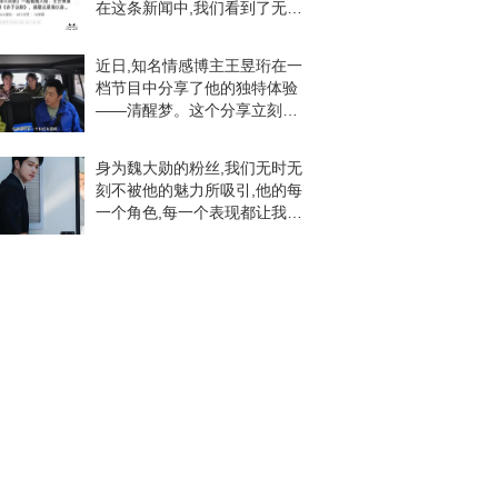
在这条新闻中,我们看到了无数
粉丝对魏大勋的积极评价和态
度,充满了积极向上的正能量。
近日,知名情感博主王昱珩在一
魏大勋,一个令人瞩目的明星,他
档节目中分享了他的独特体验
的每一部作品
——清醒梦。这个分享立刻引
发了大众的兴趣和热议。接下
来,让我们一起来探索清醒梦的
身为魏大勋的粉丝,我们无时无
奥秘,并了解大众对此类梦境的
刻不被他的魅力所吸引,他的每
体验和看法。清醒梦
一个角色,每一个表现都让我们
为之疯狂。魏大勋,一个名字,一
个让我们心跳加速的明星。他
的出色表现和无可替代的魅力,
让粉丝们纷纷