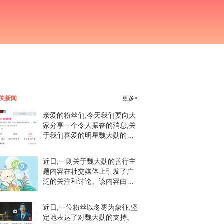
关新闻
更多>
亲爱的粉丝们,今天我们要向大
家分享一个令人振奋的消息,关
于我们喜爱的明星魏大勋的某
种相关内容,让人无比期待。近
日,B站春晚账号发布了一则引
近日,一则关于魏大勋的善行主
人注目的消息,关于某个节目只
题内容在社交媒体上引发了广
提到了聂耳和冼
泛的关注和讨论。该内容由一
位认证为超话创作官（魏大勋
超话）的用户发布,内容积极正
近日,一位粉丝以冬枣为象征,坚
面,倡导善行,受到了众多粉丝的
定地表达了对魏大勋的支持。
热烈反响。在这篇