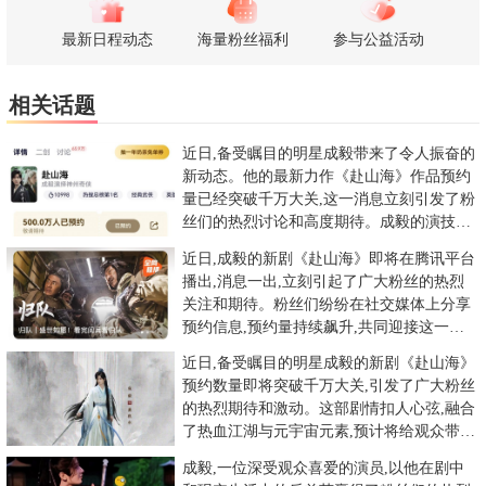
最新日程动态
海量粉丝福利
参与公益活动
相关话题
近日,备受瞩目的明星成毅带来了令人振奋的
新动态。他的最新力作《赴山海》作品预约
量已经突破千万大关,这一消息立刻引发了粉
丝们的热烈讨论和高度期待。成毅的演技一
直以来都备受认可,他塑造
近日,成毅的新剧《赴山海》即将在腾讯平台
播出,消息一出,立刻引起了广大粉丝的热烈
关注和期待。粉丝们纷纷在社交媒体上分享
预约信息,预约量持续飙升,共同迎接这一激
动人心的时刻。作为一部
近日,备受瞩目的明星成毅的新剧《赴山海》
预约数量即将突破千万大关,引发了广大粉丝
的热烈期待和激动。这部剧情扣人心弦,融合
了热血江湖与元宇宙元素,预计将给观众带来
全新的视觉盛宴。《赴
成毅,一位深受观众喜爱的演员,以他在剧中