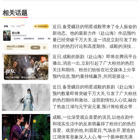
相关话题
近日,备受瞩目的明星成毅带来了令人振奋的
新动态。他的最新力作《赴山海》作品预约
量已经突破千万大关,这一消息立刻引发了粉
丝们的热烈讨论和高度期待。成毅的演技一
直以来都备受认可,他塑造
近日,成毅的新剧《赴山海》即将在腾讯平台
播出,消息一出,立刻引起了广大粉丝的热烈
关注和期待。粉丝们纷纷在社交媒体上分享
预约信息,预约量持续飙升,共同迎接这一激
动人心的时刻。作为一部
近日,备受瞩目的明星成毅的新剧《赴山海》
预约数量即将突破千万大关,引发了广大粉丝
的热烈期待和激动。这部剧情扣人心弦,融合
了热血江湖与元宇宙元素,预计将给观众带来
全新的视觉盛宴。《赴
成毅,一位深受观众喜爱的演员,以他在剧中
和现实生活中的反差萌赢得了粉丝们的热烈
喜爱。戏里的他,剑眉星目,气场全开,塑造的
江湖侠客形象深入人心,每一个眼神都充满了