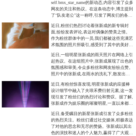
self.bmx_star_name的新动态,内容引发了众多
网友的关注和热议。在这条动态中,博主提到
了“队友老公”这一称呼,引发了网友们的各种
有趣评论。
近日,粉丝们热烈讨论着张新成的新专辑封
面,纷纷发表评论,表达对偶像的赞美之情。
作为粉丝群体中的一员,我们都被这些充满艺
术氛围的照片所吸引,感受到了其中的美好与
魅力。张新成的新专辑封
近日,一组明星张新成的雨天照片在网络上引
起热议。在这组照片中,张新成展现了出色的
氛围感和审美,令众多粉丝和网友纷纷点赞。
照片中的张新成,在雨水的洗礼下,散发出别
样的魅力。他的眼神深
近日,有粉丝惊喜发现,明星张新成的应援棒
设计细节中融入了夫琅禾费衍射元素,这一发
现引发了粉丝们的热烈讨论和赞叹。据了解,
张新成作为娱乐圈的璀璨明星,一直以来都深
受粉丝们的喜爱。而在
近日,备受瞩目的新星张新成引发了众多粉丝
的热烈关注。粉丝们通过社交媒体,积极表达
了对他的思念和无尽的赞扬。张新成以其出
色的演技和迷人的个人魅力,赢得了广大观众