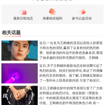
最新日程动态
海量粉丝福利
参与公益活动
相关话题
近日,一位名为王鹤棣的演员以其惊人的塑造
力和出色的演技,赢得了众多粉丝的热烈称
赞。他所参演的作品中的角色形象各异,展现
了他卓越的演技和无限的可能性。王鹤棣在
黑夜告白驱近真相版双人海
近日,关于王鹤棣的最新动态在粉丝圈引起了
热烈的反响。粉丝们纷纷评论,表达了对偶像
的热烈支持和期待。据了解,王鹤棣近期推出
了一系列令人惊喜的新内容,引发了粉丝们的
极大兴趣。当粉丝们看
近日,王鹤棣在剧中的细节表现引发了广大粉
丝和观众的热烈讨论。他在新剧《黑夜告
白》中的精湛演技再次展现了其深厚的表演
功底。王鹤棣在剧中饰演的角色小冉,有一个