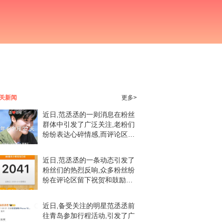
关新闻
更多>
近日,范丞丞的一则消息在粉丝
群体中引发了广泛关注,老粉们
纷纷表达心碎情感,而评论区则
成为了粉丝留言表达情感支持
的温馨港湾。范丞丞作为娱乐
近日,范丞丞的一条动态引发了
圈的耀眼明星,一直以来都以其
粉丝们的热烈反响,众多粉丝纷
独特的魅力和才华
纷在评论区留下祝贺和鼓励的
话语,展现出了积极、向上的态
度。范丞丞在社交平台上分享
近日,备受关注的明星范丞丞前
了自己的最新动态,并配文“嘿
往青岛参加行程活动,引发了广
嘿嘿嘿嘿嘿谁来夸