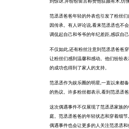
到惊讶,并纷纷留言称赞他驻颜有术,仿
范丞丞爸爸年轻的外表也引发了粉丝们
因传承。有人评论说,看来范丞丞也不会
调侃起自己和爷爷的年纪差距,感叹自
不仅如此,还有粉丝注意到范丞丞爸爸
让粉丝们感到温馨和感动。他们纷纷表
的成功也得到了家人的支持。
范丞丞作为娱乐圈的明星,一直以来都
的热议。许多粉丝都表示,看到范丞丞
这次偶遇事件不仅展现了范丞丞家族的
庭。范丞丞爸爸的年轻状态和穿着细节
偶遇事件也会让更多的人关注范丞丞和