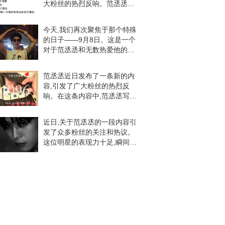
大粉丝的热烈反响。范丞丞作
为当代娱乐圈的耀眼明星,一举
一动都备受关注。这次他来到
今天,我们再次聚焦于那个特殊
美丽的青岛,让粉丝们欣喜若
的日子——9月8日。这是一个
狂。青岛的粉丝们纷
对于范丞丞和无数热爱他的丞
星们来说,充满情感和回忆的日
子。在这一时刻,我们要传达的
范丞丞近日发布了一条新的内
不仅是喜悦和祝福,更是一种积
容,引发了广大粉丝的热烈反
极向上的力量,
响。在这条内容中,范丞丞写
道:“各自努力,十年之约见！”这
简短而坚定的语句,不仅展现了
近日,关于范丞丞的一段内容引
他的决心,也激发了粉丝们的热
发了众多粉丝的关注和热议。
情。范丞丞的这
这位明星的表现力十足,瞬间吸
引了大家的目光,引发了无数粉
丝的留言评论。在这段内容中,
范丞丞的眼神直视镜头,展现出
了独特的魅力。